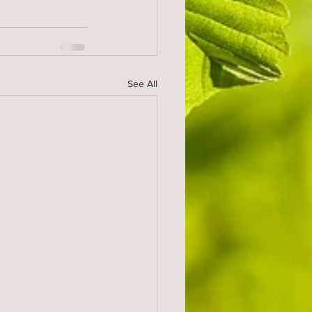
See All