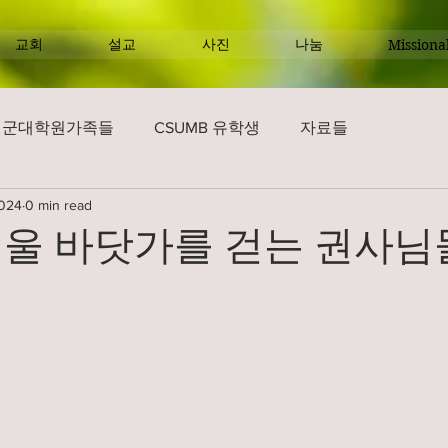
교회
설교
사진
나눔
Missiona
해군대학원가족들
CSUMB 유학생
자료들
2024
0 min read
울 바닷가를 걷는 권사님들