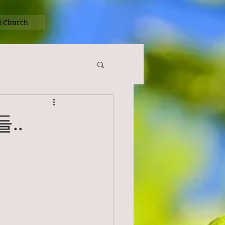
l Church
..