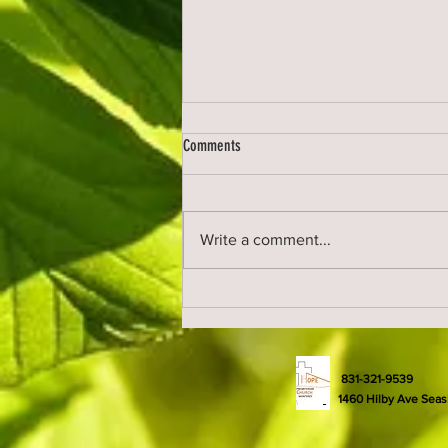
Comments
Write a comment...
주일행사(성경퀴즈)
831-321-9539
1460 Hilby Ave Seas