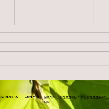
권사
young adult 찬양연습
ide CA 93955
ABOUT US >
몬트레이 소망장로교회는 미주한인장로교총회에 
니다. ​