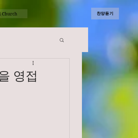
l Church
찬양듣기
님을 영접