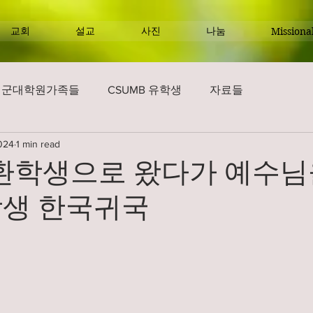
교회
설교
사진
나눔
Missiona
해군대학원가족들
CSUMB 유학생
자료들
024
1 min read
 교환학생으로 왔다가 예수
학생 한국귀국