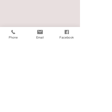
Phone
Email
Facebook
Comments
권사님 가계에서
young adult 찬양연습
Write a comment...
ABOUT US >
몬트레이 소망장로교회는 미주한인장로교총회에 소속된 건전한 교단의 장로교회입니
다. ​
831-321-9539
1460 Hilby Ave Seaside CA 93955