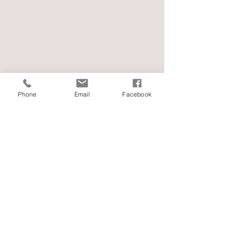
Phone
Email
Facebook
Comments
인기절정의 병헌이
Write a comment...
비오는 날 산타
나들이
ABOUT US >
몬트레이 소망장로교회는 미주한인장로교총회에 소속된 건전한 교단의 장로교회입니
다. ​