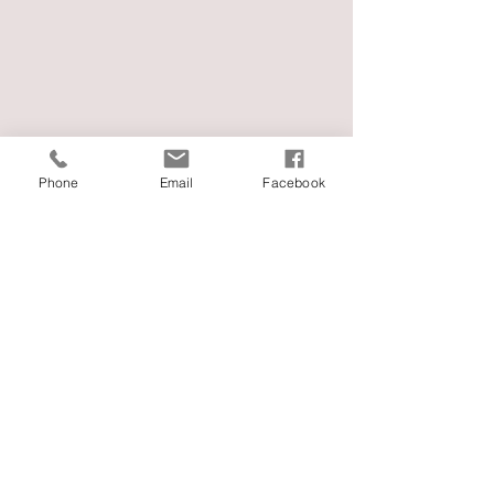
Phone
Email
Facebook
Comments
교회의 본이 되시길
2021 년 10월 소망장로교회
Write a comment...
ABOUT US >
몬트레이 소망장로교회는 미주한인장로교총회에 소속된 건전한 교단의 장로교회입니
다. ​
831-321-9539